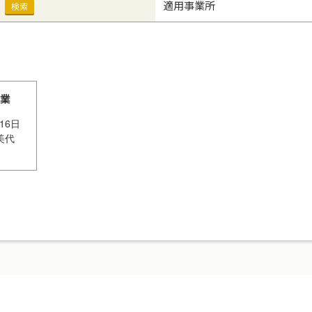
）
適用事業所
検索
業
月16日
美代