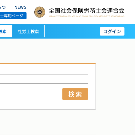
さつ
NEWS
労士専用ページ
ログイン
検索
社労士検索
検 索