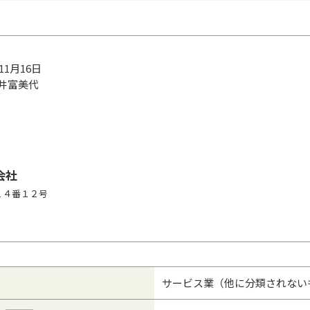
年11月16日
井富美代
会社
目１４番１２号
サービス業（他に分類されない