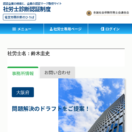
認証企業の検索と、企業の認証マーク取得サイト
社労士診断認証制度
経営労務診断のひろば
メニュー
社労士専用ページ
ログイン
社労士名：鈴木圭史
お問い合わせ
事務所情報
大阪府
問題解決のドラフトをご提案！